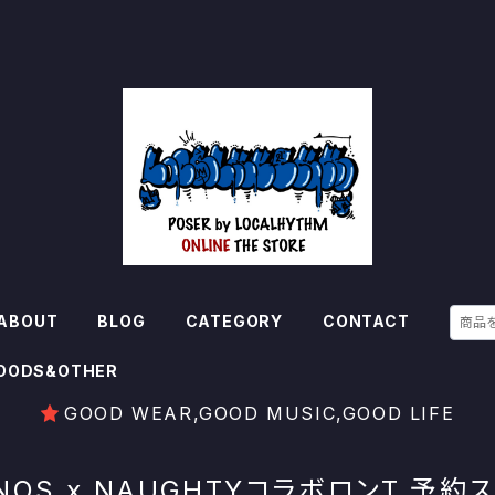
ABOUT
BLOG
CATEGORY
CONTACT
OODS&OTHER
GOOD WEAR,GOOD MUSIC,GOOD LIFE
NOS x NAUGHTYコラボロンT 予約