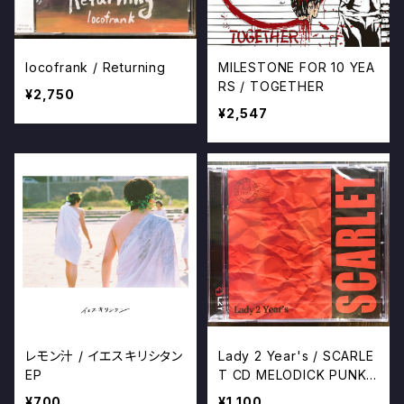
locofrank / Returning
MILESTONE FOR 10 YEA
RS / TOGETHER
¥2,750
¥2,547
レモン汁 / イエスキリシタン
Lady 2 Year's / SCARLE
EP
T CD MELODICK PUNK
BAND いわき
¥700
¥1,100