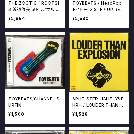
THE ZOOT16 / ROOTS1
TOYBEATS / HeadPop
6 渡辺俊美 ミドリノマル ズ
トイビーツ STEP UP REC
ート16 CD
ORDS RYOSUKE
¥2,954
¥2,530
TOYBEATS/CHANNEL S
SPLIT STEP LIGHTLY&T
URFIN'
HRH / LOUDER THAN EX
PLOSION
¥1,500
¥1,528