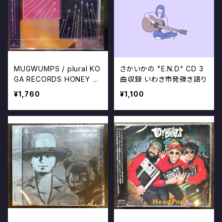
MUGWUMPS / plural KO
さかいかの "E.N.D" CD 3
GA RECORDS HONEY S
曲収録 いわき市発弾き語り
UGAR MILK CHOCOLATE
¥1,760
¥1,100
S マグワンプス CD