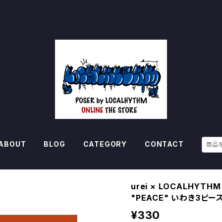
ABOUT
BLOG
CATEGORY
CONTACT
urei × LOCALHYTHM
"PEACE" いわき3ピ
¥330