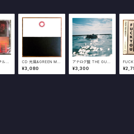
ナルサ
CD 光風&GREEN MA
アナログ盤 THE GUAY
FUCK
 GEZ
SSIVE / 地下街の人々
S あきらめることをあき
"jUST
¥3,080
¥3,300
¥2,7
腹ピス
MITSUKAZE
らめたんだ 限定500プ
wAnn
レス 十三月