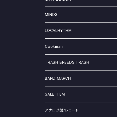
MINOS
TOPS
LOCALHYTHM
TEEシャツ
GOODS
Tシャツ
Cookman
SWEAT/PARKA
GOODS
pants
TRASH BREEDS TRASH
SHIRTS
JACKET
Jacket
TOPS
BAND MARCH
JACKET
SWEAT&PARKA
Other
BOTTOM
Tシャツ
SALE ITEM
GOODS&OTHER
GOODS
MINOS
アナログ盤/レコード