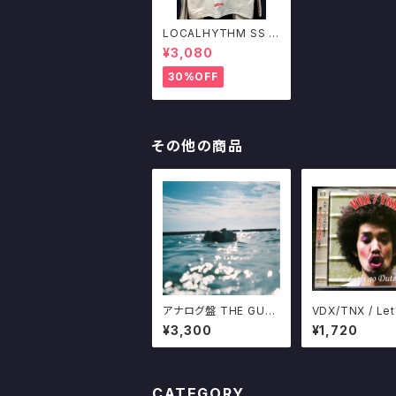
LOCALHYTHM SS T
EE "RISE" WHITE ロ
¥3,080
ーカリズム オリジナル
デザイン
30%OFF
その他の商品
アナログ盤 THE GUAY
VDX/TNX / Let
S あきらめることをあき
Dutch
¥3,300
¥1,720
らめたんだ 限定500プ
レス 十三月
CATEGORY