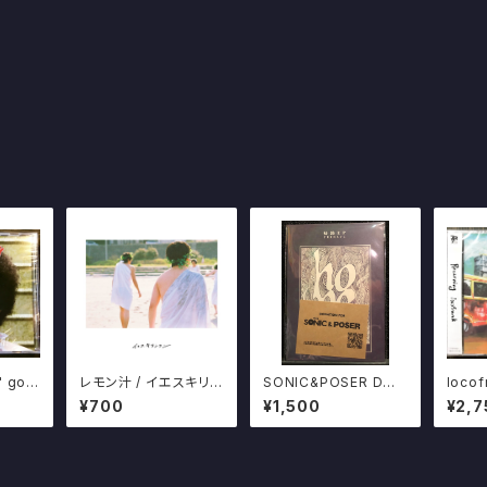
' go
レモン汁 / イエスキリシ
SONIC&POSER DON
locof
タン EP
ATION CD FRIDAYZ
g
¥700
¥1,500
¥2,7
/ 帰路 EP 酒田hope D
O IT