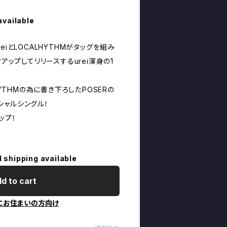
available
eiとLOCALHYTHMがタッグを組み
クアップしてリリースするurei渾身の1
HYTHMの為に書き下ろしたPOSERの
シャルシングル！
ップ！
l shipping available
d to cart
にお住まいの方向け