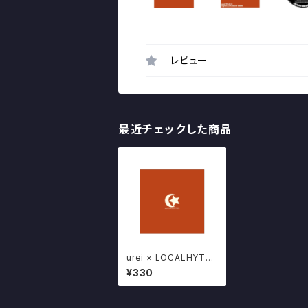
レビュー
最近チェックした商品
urei × LOCALHYTH
M SPECIAL SINGLE
¥330
CD "PEACE" いわき3
ピースロックバンド PO
SER限定販売