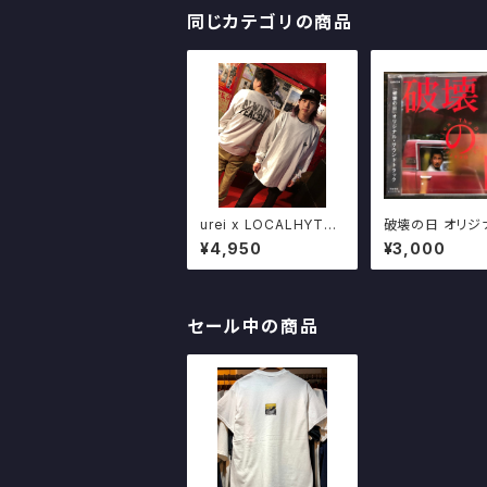
同じカテゴリの商品
urei x LOCALHYTH
破壊の日 オリジ
MコラボCD+LS TEE
ウンドトラック CD
¥4,950
¥3,000
SET LIMITED50 ナン
AN 照井利幸 切
バリング入り
トルズ Mars89
セール中の商品