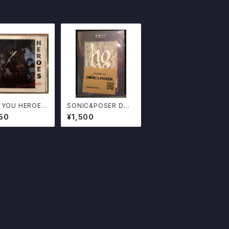
 YOU HEROES
SONIC&POSER DON
 do wHat You
ATION CD FRIDAYZ
50
¥1,500
a do" CD
/ 帰路 EP 酒田hope D
O IT