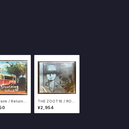
rank / Returnin
THE ZOOT16 / ROO
TS16 渡辺俊美 ミドリ
50
¥2,954
ノマル ズート16 CD