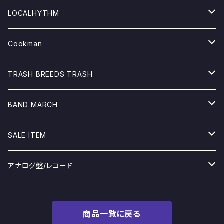
TOPS
LOCALHYTHM
TEEシャツ
GOODS
Tシャツ
Cookman
SWEAT/PARKA
GOODS
pants
TRASH BREEDS TRASH
SHIRTS
JACKET
Jacket
TOPS
BAND MARCH
JACKET
SWEAT&PARKA
Other
BOTTOM
Tシャツ
SALE ITEM
GOODS&OTHER
GOODS
MINOS
アナログ盤/レコード
CD&DVD
PARADOX HIROTTON
LP/12インチ
商品一覧に戻る