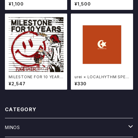
D MELODICK PUNK BAND
CD FRIDAYZ / 帰路 EP 酒田h
¥1,100
¥1,500
いわき
ope DO IT
MILESTONE FOR 10 YEARS
urei × LOCALHYTHM SPEC
/ TOGETHER
IAL SINGLE CD "PEACE" い
¥2,547
¥330
わき3ピースロックバンド POSE
R限定販売
CATEGORY
MINOS