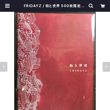
FRIDAYZ / 街と世界 500枚限定EP
自主制作シングル 酒田HOPE | POS
ER｜いわき市セレクトショップ