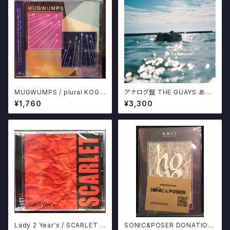
MUGWUMPS / plural KOGA
アナログ盤 THE GUAYS あき
RECORDS HONEY SUGAR
らめることをあきらめたんだ 限
¥1,760
¥3,300
MILK CHOCOLATES マグワ
定500プレス 十三月
ンプス CD
Lady 2 Year's / SCARLET C
SONIC&POSER DONATION