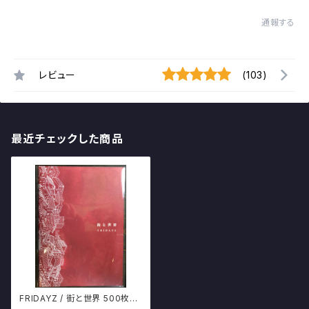
通報する
レビュー
(103)
最近チェックした商品
FRIDAYZ / 街と世界 500枚限
定EP 自主制作シングル 酒田H