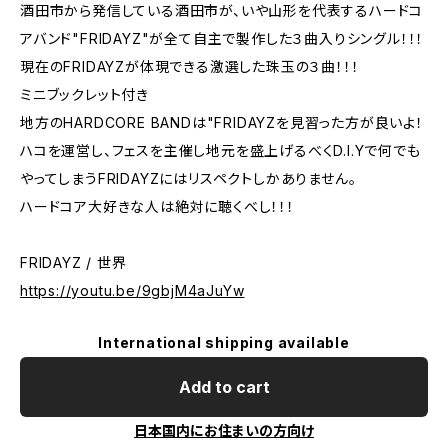
酒田市から発信している酒田市が、いや山形を代表するハードコ
アバンド"FRIDAYZ"が全て自主で製作した３曲入りシングル！！！
現在のFRIDAYZが体現できる激選した珠玉の３曲！！！
ミニブックレット付き
地方のHARDCORE BANDは"FRIDAYZを見習った方が良いよ！
ハコを運営し、フェスを主催し地元を盛上げるべくD.I.Yで何でも
やってしまうFRIDAYZにはリスペクトしかありません。
ハードコア大好きな人は絶対に聴くべし！！！
FRIDAYZ / 世界
https://youtu.be/9gbjM4aJuYw
International shipping available
Add to cart
日本国内にお住まいの方向け