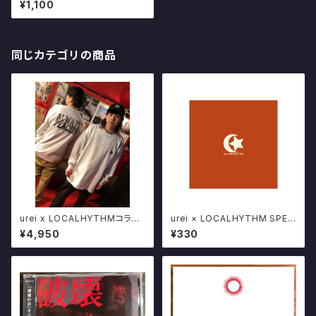
¥1,100
OPE
同じカテゴリの商品
urei x LOCALHYTHMコラボ
urei × LOCALHYTHM SPEC
CD+LS TEE SET LIMITED5
IAL SINGLE CD "PEACE" い
¥4,950
¥330
0 ナンバリング入り
わき3ピースロックバンド POSE
R限定販売