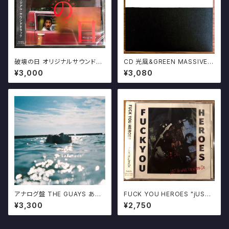
破壊の日 オリジナルサウンドト
CD 光風&GREEN MASSIVE /
ラック CD GEZAN 照井利幸 切
地下街の人々 MITSUKAZE
¥3,000
¥3,080
腹ピストルズ Mars89
アナログ盤 THE GUAYS あき
FUCK YOU HEROES "jUST
らめることをあきらめたんだ 限
do wHat You wAnna do" C
¥3,300
¥2,750
定500プレス 十三月
D