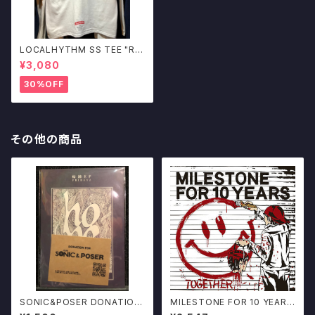
LOCALHYTHM SS TEE "RIS
E" WHITE ローカリズム オリジ
¥3,080
ナルデザイン
30%OFF
その他の商品
SONIC&POSER DONATION
MILESTONE FOR 10 YEARS
CD FRIDAYZ / 帰路 EP 酒田h
/ TOGETHER