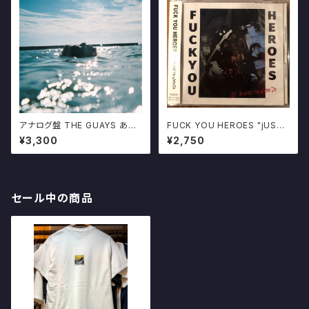
アナログ盤 THE GUAYS あき
FUCK YOU HEROES "jUST
らめることをあきらめたんだ 限
do wHat You wAnna do" C
¥3,300
¥2,750
定500プレス 十三月
D
セール中の商品