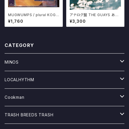
MUGWUMPS / plural KOGA
アナログ盤 THE GUAYS あき
RECORDS HONEY SUGAR
らめることをあきらめたんだ 限
¥1,760
¥3,300
MILK CHOCOLATES マグワ
定500プレス 十三月
ンプス CD
CATEGORY
MINOS
TOPS
LOCALHYTHM
TEEシャツ
GOODS
Tシャツ
Cookman
SWEAT/PARKA
GOODS
pants
TRASH BREEDS TRASH
SHIRTS