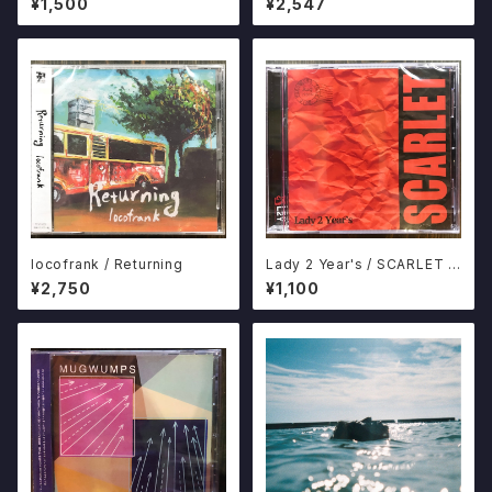
¥1,500
¥2,547
ope DO IT
locofrank / Returning
Lady 2 Year's / SCARLET C
D MELODICK PUNK BAND
¥2,750
¥1,100
いわき