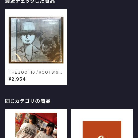
最近チェックした商品
THE ZOOT16 / ROOTS16
渡辺俊美 ミドリノマル ズート16
¥2,954
CD
同じカテゴリの商品