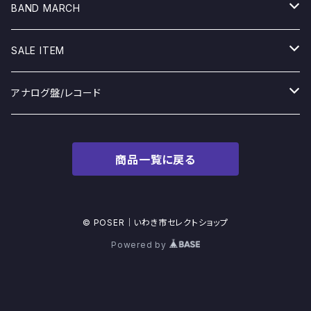
JACKET
Jacket
TOPS
BAND MARCH
JACKET
SWEAT&PARKA
Other
BOTTOM
Tシャツ
SALE ITEM
GOODS&OTHER
GOODS
MINOS
アナログ盤/レコード
CD&DVD
PARADOX HIROTTON
LP/12インチ
商品一覧に戻る
SWEAT/PARKA
Too Smell RECORDS
7インチ
JKT
TRASH BREEDS TRASH
© POSER｜いわき市セレクトショップ
Powered by
POSER ORIGINAL
BAND MARCH