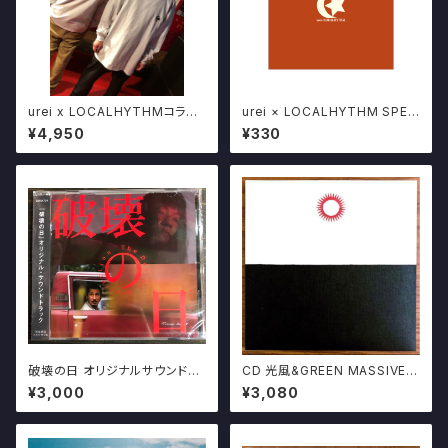
urei x LOCALHYTHMコラボ
urei × LOCALHYTHM SPEC
CD+LS TEE SET LIMITED5
IAL SINGLE CD "PEACE" い
¥4,950
¥330
0 ナンバリング入り
わき3ピースロックバンド POSE
R限定販売
破壊の日 オリジナルサウンドト
CD 光風&GREEN MASSIVE /
ラック CD GEZAN 照井利幸 切
地下街の人々 MITSUKAZE
¥3,000
¥3,080
腹ピストルズ Mars89