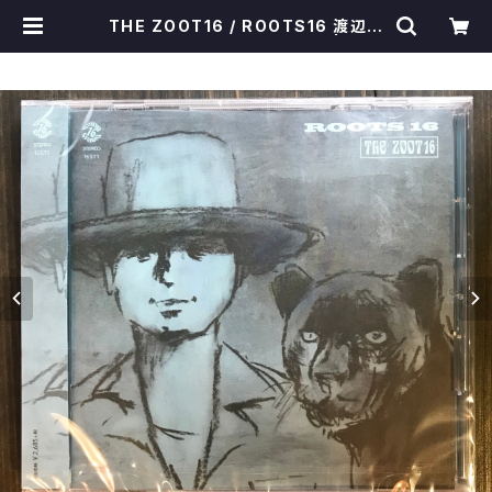
THE ZOOT16 / ROOTS16 渡辺俊
美 ミドリノマル ズート16 CD | POS
ER｜いわき市セレクトショップ