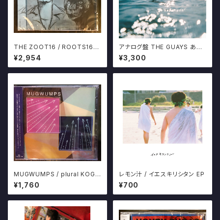
THE ZOOT16 / ROOTS16
アナログ盤 THE GUAYS あき
渡辺俊美 ミドリノマル ズート16
らめることをあきらめたんだ 限
¥2,954
¥3,300
CD
定500プレス 十三月
MUGWUMPS / plural KOGA
レモン汁 / イエスキリシタン EP
RECORDS HONEY SUGAR
¥1,760
¥700
MILK CHOCOLATES マグワ
ンプス CD