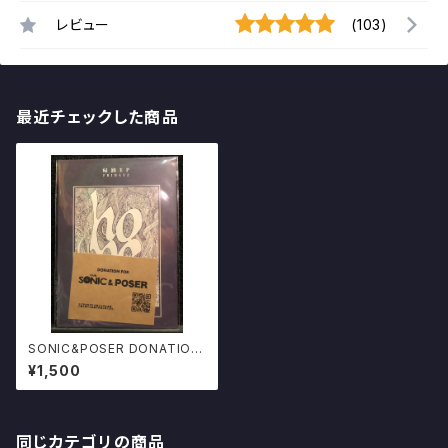
レビュー
(103)
最近チェックした商品
SONIC&POSER DONATION
CD FRIDAYZ / 帰路 EP 酒田h
¥1,500
ope DO IT
同じカテゴリの商品