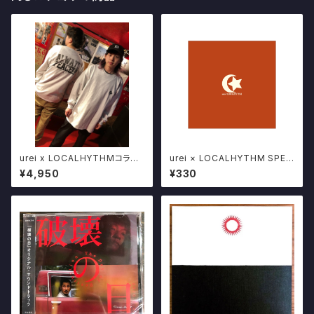
urei x LOCALHYTHMコラボ
urei × LOCALHYTHM SPEC
CD+LS TEE SET LIMITED5
IAL SINGLE CD "PEACE" い
¥4,950
¥330
0 ナンバリング入り
わき3ピースロックバンド POSE
R限定販売