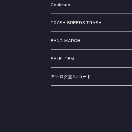
TEEシャツ
GOODS
Tシャツ
Cookman
SWEAT/PARKA
GOODS
pants
TRASH BREEDS TRASH
SHIRTS
JACKET
Jacket
TOPS
BAND MARCH
JACKET
SWEAT&PARKA
Other
BOTTOM
Tシャツ
SALE ITEM
GOODS&OTHER
GOODS
MINOS
アナログ盤/レコード
CD&DVD
PARADOX HIROTTON
LP/12インチ
SWEAT/PARKA
Too Smell RECORDS
7インチ
JKT
TRASH BREEDS TRASH